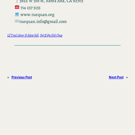
3922 W 5th st, Santa Ana, CA 92703
714 257 5155
www.tuequan.org
tuequan.info@gmail.com
Lễ Trai tăng & Sám hối
, 
Sự Kiện Đã Qua
«
Previous Post
Next Post
»