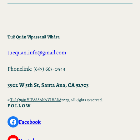
Tuệ Quán Vipassanā Vihāra
tuequan.info@gmail.com
Phonelink: (657) 663-0543
3922 W 5th St, Santa Ana, CA 92703
Tuệ Quán VIPASSANĀ VIHĀRA
©
2025, All Rights Reserved.
FOLLOW
Facebook
Facebook