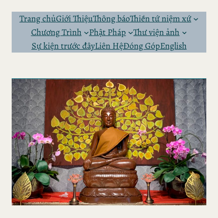
Skip
to
Trang chủ
Giới Thiệu
Thông báo
Thiền tứ niệm xứ
content
Chương Trình
Phật Pháp
Thư viện ảnh
Sự kiện trước đây
Liên Hệ
Đóng Góp
English