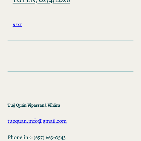
NEXT
Tuệ Quán Vipassanā Vihāra
tuequan.info@gmail.com
Phonelink: (657) 663-0543