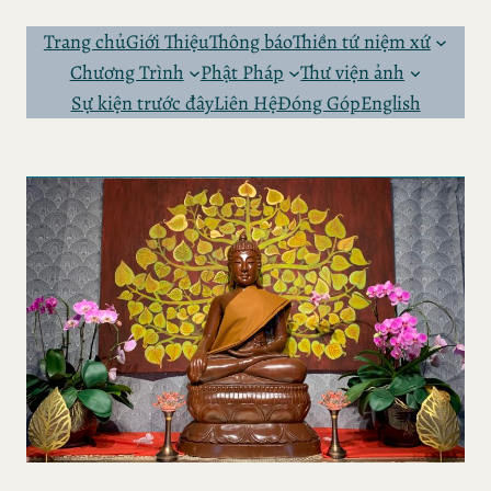
Skip
to
Trang chủ
Giới Thiệu
Thông báo
Thiền tứ niệm xứ
content
Chương Trình
Phật Pháp
Thư viện ảnh
Sự kiện trước đây
Liên Hệ
Đóng Góp
English