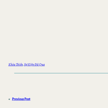
Khóa Thiền
, 
Sự Kiện Đã Qua
«
Previous Post