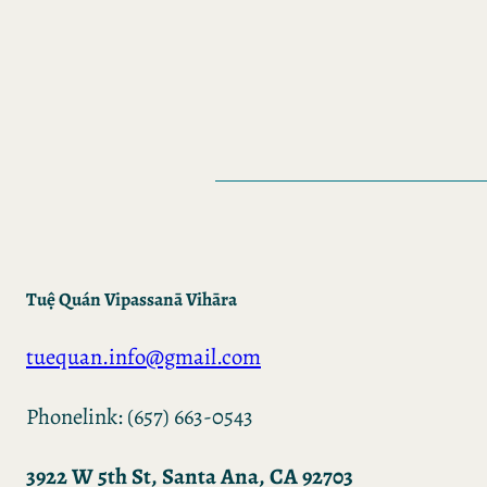
Tuệ Quán Vipassanā Vihāra
tuequan.info@gmail.com
Phonelink: (657) 663-0543
3922 W 5th St, Santa Ana, CA 92703