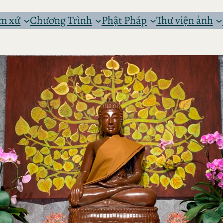
ệm xứ
Chương Trình
Phật Pháp
Thư viện ảnh