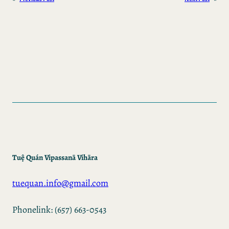
Tuệ Quán Vipassanā Vihāra
tuequan.info@gmail.com
Phonelink: (657) 663-0543