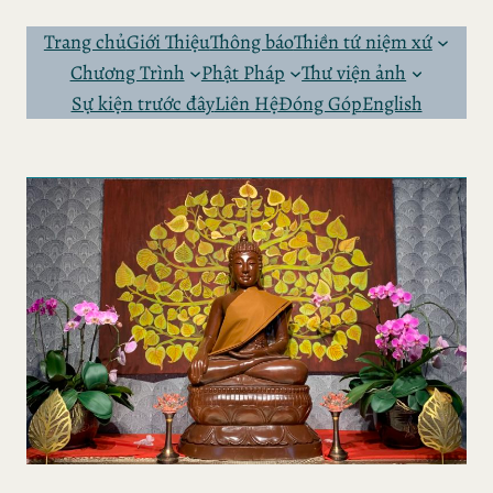
Skip
to
Trang chủ
Giới Thiệu
Thông báo
Thiền tứ niệm xứ
content
Chương Trình
Phật Pháp
Thư viện ảnh
Sự kiện trước đây
Liên Hệ
Đóng Góp
English