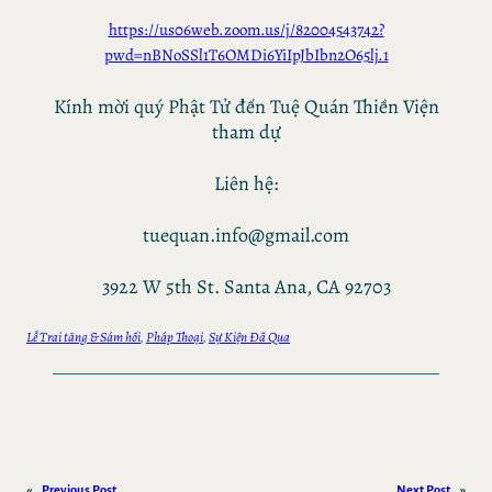
https://us06web.zoom.us/j/82004543742?
pwd=nBNoSSl1T6OMDi6YiIpJbIbn2O65lj.1
Kính mời quý Phật Tử đến Tuệ Quán Thiền Viện
tham dự
Liên hệ:
tuequan.info@gmail.com
3922 W 5th St. Santa Ana, CA 92703
Lễ Trai tăng & Sám hối
, 
Pháp Thoại
, 
Sự Kiện Đã Qua
«
Previous Post
Next Post
»