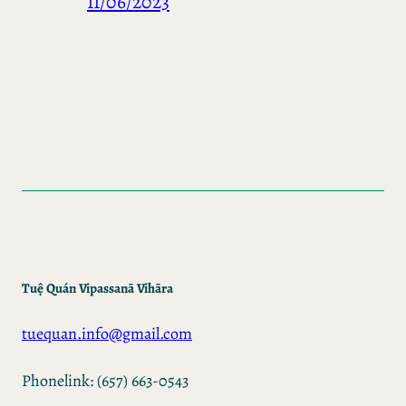
11/06/2023
Tuệ Quán Vipassanā Vihāra
tuequan.info@gmail.com
Phonelink: (657) 663-0543