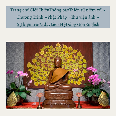
Skip
to
Trang chủ
Giới Thiệu
Thông báo
Thiền tứ niệm xứ
content
Chương Trình
Phật Pháp
Thư viện ảnh
Sự kiện trước đây
Liên Hệ
Đóng Góp
English